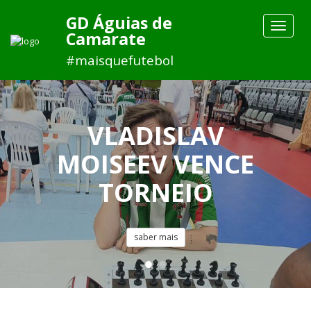
GD Águias de
Toggle
Camarate
navigat
#maisquefutebol
VLADISLAV
MOISEEV VENCE
TORNEIO
saber mais