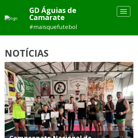
GD Águias de
Toggle
Camarate
navigat
#maisquefutebol
NOTÍCIAS