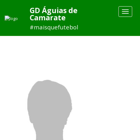
GD Águias de
Toggle
Camarate
navigat
#maisquefutebol