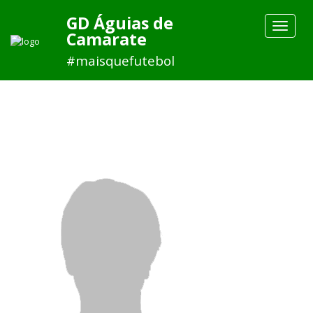
GD Águias de
Toggle
Camarate
navigat
#maisquefutebol