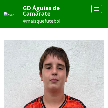
GD Águias de
Toggle
Camarate
navigat
#maisquefutebol