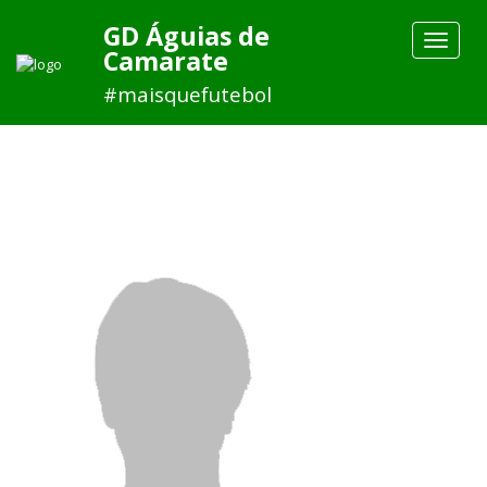
GD Águias de
Toggle
Camarate
navigat
#maisquefutebol