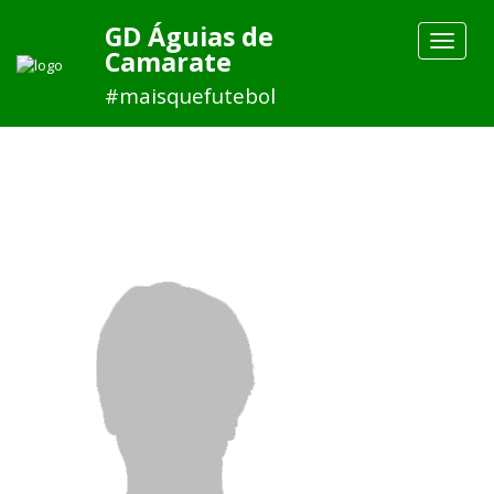
GD Águias de
Toggle
Camarate
navigat
#maisquefutebol