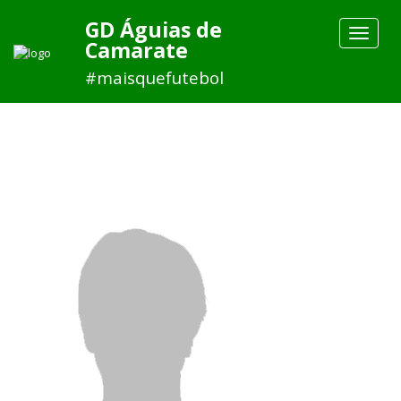
GD Águias de
Toggle
Camarate
navigat
#maisquefutebol