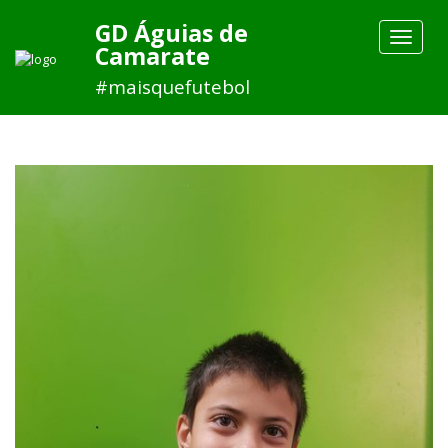
GD Águias de
Toggle
Camarate
navigat
#maisquefutebol