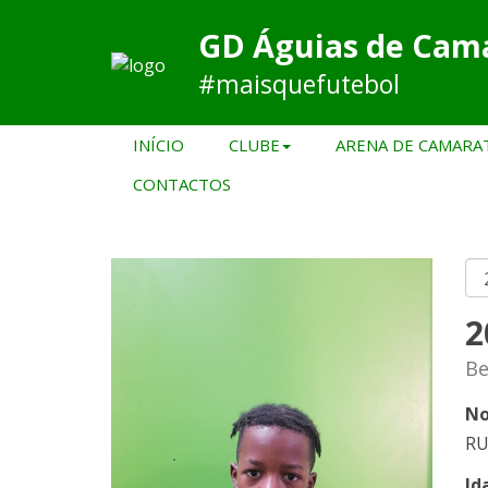
GD Águias de Cam
#maisquefutebol
INÍCIO
CLUBE
ARENA DE CAMARA
CONTACTOS
2
Be
No
RU
Id