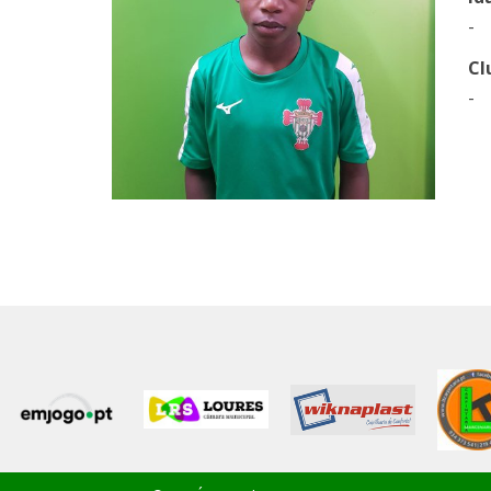
-
Cl
-