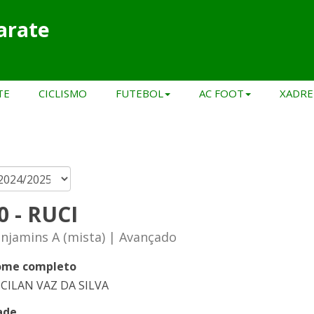
arate
TE
CICLISMO
FUTEBOL
AC FOOT
XADRE
0 - RUCI
njamins A (mista) | Avançado
me completo
CILAN VAZ DA SILVA
ade