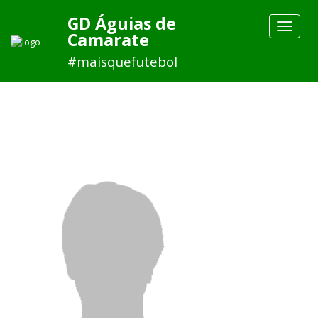
GD Águias de
Toggle
Camarate
navigat
#maisquefutebol