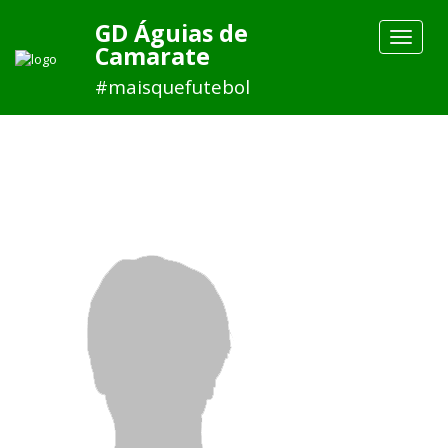
GD Águias de
Toggle
Camarate
navigat
#maisquefutebol