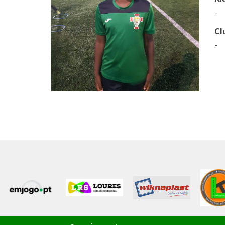
-
Cl
-