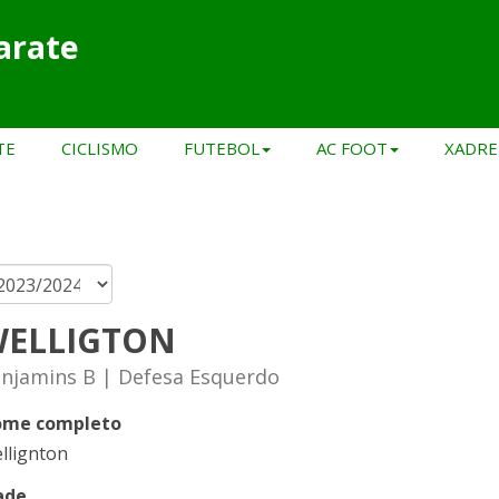
arate
TE
CICLISMO
FUTEBOL
AC FOOT
XADRE
ELLIGTON
njamins B | Defesa Esquerdo
me completo
llignton
ade