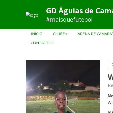
GD Águias de Cam
#maisquefutebol
INÍCIO
CLUBE
ARENA DE CAMARA
CONTACTOS
W
Be
No
We
Id