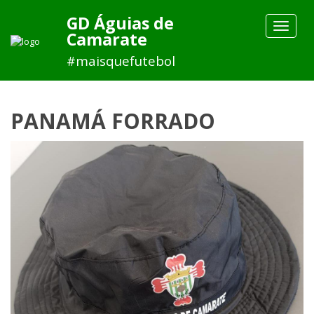
GD Águias de
Toggle
Camarate
navigat
#maisquefutebol
PANAMÁ FORRADO